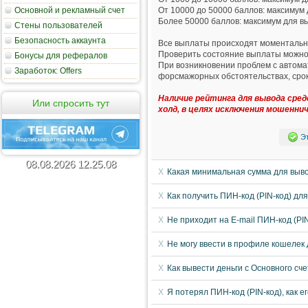
Основной и рекламный счет
От 10000 до 50000 баллов: максимум 
Более 50000 баллов: максимум для вы
Стены пользователей
Безопасность аккаунта
Все выплаты происходят моментальн
Проверить состояние выплаты можно
Бонусы для рефералов
При возникновении проблем с автома
Заработок: Offers
форсмажорных обстоятельствах, срок
Наличие рейтинга для вывода сре
Или спросить тут
холд, в целях исключения мошенни
Э
08
.
08
.
2026
12
.
25
.
09
Какая минимальная сумма для выво
Как получить ПИН-код (PIN-код) дл
Не приходит на E-mail ПИН-код (PI
Не могу ввести в профиле кошелек 
Как вывести деньги с Основного сч
Я потерял ПИН-код (PIN-код), как е