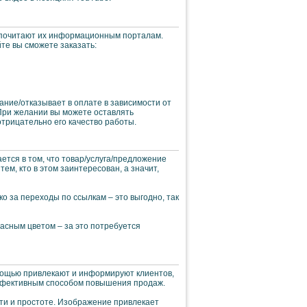
едпочитают их информационным порталам.
те вы сможете заказать:
ание/отказывает в оплате в зависимости от
При желании вы можете оставлять
трицательно его качество работы.
тся в том, что товар/услуга/предложение
ем, кто в этом заинтересован, а значит,
о за переходы по ссылкам – это выгодно, так
асным цветом – за это потребуется
мощью привлекают и информируют клиентов,
эффективным способом повышения продаж.
ти и простоте. Изображение привлекает