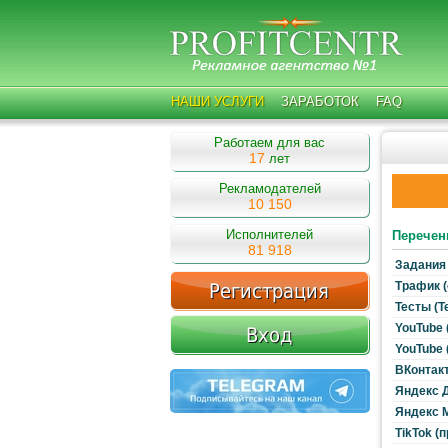
НАШИ УСЛУГИ
ЗАРАБОТОК
FAQ
Работаем для вас
17
лет
Рекламодателей
10 150
Исполнителей
Перечен
81 918
Задания 
Трафик (
Тесты (Т
YouTube 
YouTube 
ВКонтакт
Яндекс Д
Яндекс М
TikTok (