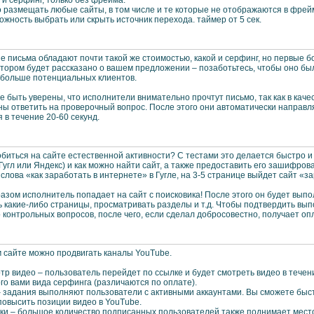
 размещать любые сайты, в том числе и те которые не отображаются в фрейм
ожность выбрать или скрыть источник перехода. таймер от 5 сек.
 письма обладают почти такой же стоимостью, какой и серфинг, но первые 
котором будет рассказано о вашем предложении – позаботьтесь, чтобы оно б
 больше потенциальных клиентов.
 быть уверены, что исполнители внимательно прочтут письмо, так как в кач
ы ответить на проверочный вопрос. После этого они автоматически направля
 в течение 20-60 секунд.
биться на сайте естественной активности? С тестами это делается быстро и л
Гугл или Яндекс) и как можно найти сайт, а также предоставить его зашифро
слова «как заработать в интернете» в Гугле, на 3-5 странице выйдет сайт «з
азом исполнитель попадает на сайт с поисковика! После этого он будет вып
 какие-либо страницы, просматривать разделы и т.д. Чтобы подтвердить вы
 контрольных вопросов, после чего, если сделал добросовестно, получает опл
 сайте можно продвигать каналы YouTube.
тр видео – пользователь перейдет по ссылке и будет смотреть видео в течени
о вами вида серфинга (различаются по оплате).
– задания выполняют пользователи с активными аккаунтами. Вы сможете быст
повысить позиции видео в YouTube.
ски – большое количество подписанных пользователей также поднимает место