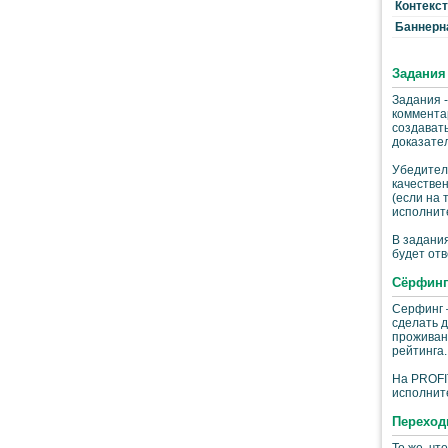
Контекс
Баннерн
Задания
Задания -
комментар
создавать
доказател
Убедитель
качествен
(если на 
исполнит
В задания
будет отв
Cёрфинг
Серфинг 
сделать д
проживани
рейтинга.
На PROFIT
исполните
Переход
То же, чт