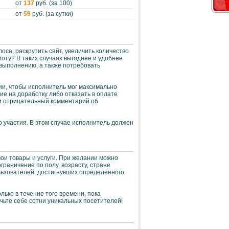
от
137
руб. (за 100)
от
59
руб. (за сутки)
са, раскрутить сайт, увеличить количество
оту? В таких случаях выгоднее и удобнее
 выполнению, а также потребовать
ии, чтобы исполнитель мог максимально
ие на доработку либо отказать в оплате
ли отрицательный комментарий об
о участия. В этом случае исполнитель должен
ои товары и услуги. При желании можно
граничение по полу, возрасту, стране
льзователей, достигнувших определенного
ько в течение того времени, пока
чьте себе сотни уникальных посетителей!