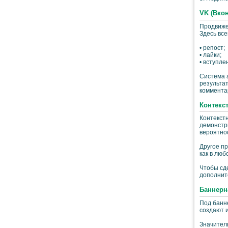
VK (Вкон
Продвиже
Здесь все
• репост;
• лайки;
• вступлен
Система а
результа
комментар
Контекс
Контекстн
демонстри
вероятно
Другое пр
как в люб
Чтобы сд
дополнит
Баннерн
Под банн
создают 
Значител