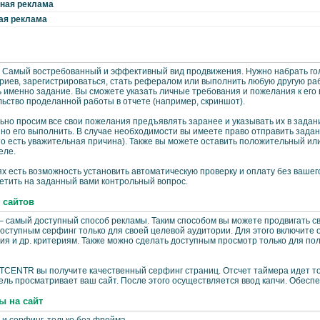
тная реклама
ая реклама
 Самый востребованный и эффективный вид продвижения. Нужно набрать голо
иев, зарегистрироваться, стать рефералом или выполнить любую другую раб
 именно задание. Вы сможете указать личные требования и пожелания к его
ьство проделанной работы в отчете (например, скриншот).
но просим все свои пожелания предъявлять заранее и указывать их в задан
но его выполнить. В случае необходимости вы имеете право отправить задан
то есть уважительная причина). Также вы можете оставить положительный и
еле.
х есть возможность установить автоматическую проверку и оплату без вашег
етить на заданный вами контрольный вопрос.
 сайтов
– самый доступный способ рекламы. Таким способом вы можете продвигать св
оступным серфинг только для своей целевой аудитории. Для этого включите о
я и др. критериям. Также можно сделать доступным просмотр только для по
CENTR вы получите качественный серфинг страниц. Отсчет таймера идет тол
ль просматривает ваш сайт. После этого осуществляется ввод капчи. Обеспе
ы на сайт
о и серфинг, только без фрейма.