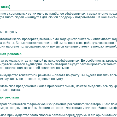
такте)
ние в социальных сетях одно из наиболее эффективных, так как многие пр
гда много людей – найдутся для любой продукции потребители. На нашем сай
ие в группу.
втоматически проверяет, выполнил ли задачу исполнитель и оплачивает зад
та работы. Большинство исполнителей выполняет свою работу качественно. 
ии на стене пользователя, если появится желание отметить положительно/о
тная реклама
ая реклама считается одной из высокоэффективных. Ее особенность заключае
руется целевой аудитории. То есть материал будет рекламироваться только т
сть отклика пользователей значительно выше.
еимущество контекстной рекламы – оплата по факту. Вы будете платить тольк
ом случае вы не потеряете деньги попусту.
елать свое предложение более привлекательным, можете выделить ссылку кр
ельная плата.
ая реклама
ером понимается графическое изображение рекламного характера. С его по
имидж, продвигают сайты. Многие интернет-маркетологи считают баннеры 
ьное преимущество этого способа рекламы перед другими в его оригинальнос