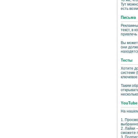
Тут можно
есть возм
Письма
Рекламные
текст, в 
привлечь
Вы можете
они должн
находятся
Тесты
Хотите до
системе (
ключевое 
Таким обр
открывать
несколько
YouTube
На нашем
1. Просмо
выбранног
2. Лайки 
сможете 
3. Подпи