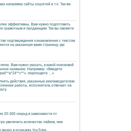
ах например сайты соцсетей и т.п. Так же
более эффективны. Вам нужно подготовить
ыло грамотным и продающим. Так вы сможете
естве подтверждения ознакомления с текстом
ются на указанную вами страницу, где
егко. Вам нужно указать, в какой поисковой
ванное название. Например: «Введите
араб**а*24**с**», переходите …».
олнять действия, указанные рекламодателем:
полнение работы, исполнитель отвечает на
ату.
е 20-300 секунд в зависимости от
ро увеличить количество лайков, чем
 видео в позициях YouTube.