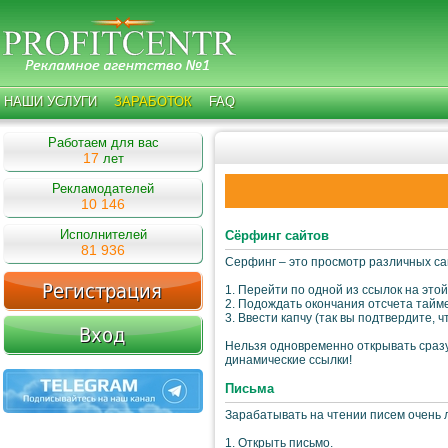
НАШИ УСЛУГИ
ЗАРАБОТОК
FAQ
Работаем для вас
17
лет
Рекламодателей
10 146
Исполнителей
Cёрфинг сайтов
81 936
Серфинг – это просмотр различных сай
1. Перейти по одной из ссылок на этой
2. Подождать окончания отсчета тайм
3. Ввести капчу (так вы подтвердите, 
Нельзя одновременно открывать сразу
динамические ссылки!
Письма
Зарабатывать на чтении писем очень л
1. Открыть письмо.