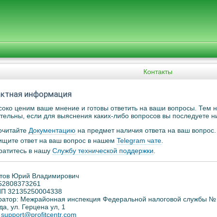
Контакты
ктная информация
око ценим ваше мнение и готовы ответить на ваши вопросы. Тем 
тельны, если для выяснения каких-либо вопросов вы последуете 
очитайте
Документацию
на предмет наличия ответа на ваш вопрос.
ищите ответ на ваш вопрос в нашем
Telegram чате
.
ратитесь в нашу
Службу технической поддержки
.
тов Юрий Владимирович
52808373261
П 32135250004338
ратор: Межрайонная инспекция Федеральной налоговой службы № 1
да, ул. Герцена ул, 1
:
support@profitcentr.com