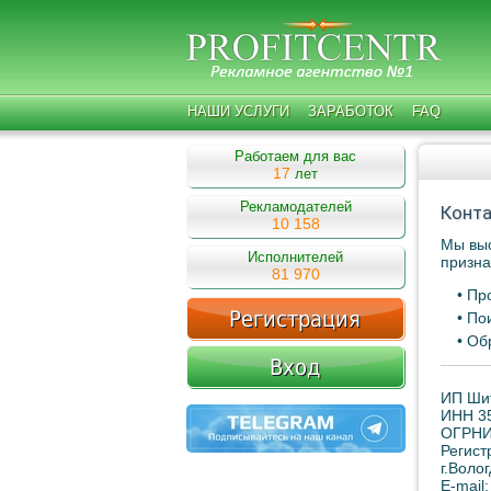
НАШИ УСЛУГИ
ЗАРАБОТОК
FAQ
Работаем для вас
17
лет
Рекламодателей
Конта
10 158
Мы выс
Исполнителей
призна
81 970
• Пр
• По
• Об
ИП Ши
ИНН 3
ОГРНИ
Регист
г.Волог
E-mail