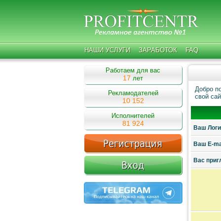
НАШИ УСЛУГИ
ЗАРАБОТОК
FAQ
Работаем для вас
17
лет
Добро п
Рекламодателей
свой сай
10 152
Исполнителей
81 924
Ваш Логин
Ваш E-ma
Ваc приг