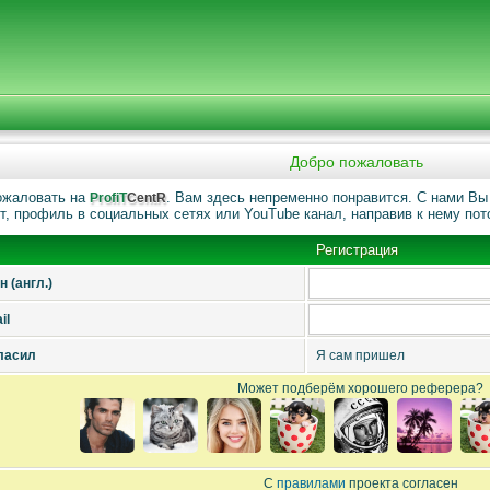
Добро пожаловать
ожаловать на
. Вам здесь непременно понравится. C нами Вы 
ProfiT
CentR
т, профиль в социальных сетях или YouTube канал, направив к нему пот
Регистрация
 (англ.)
il
ласил
Я сам пришел
Может подберём хорошего реферера?
С
правилами
проекта согласен