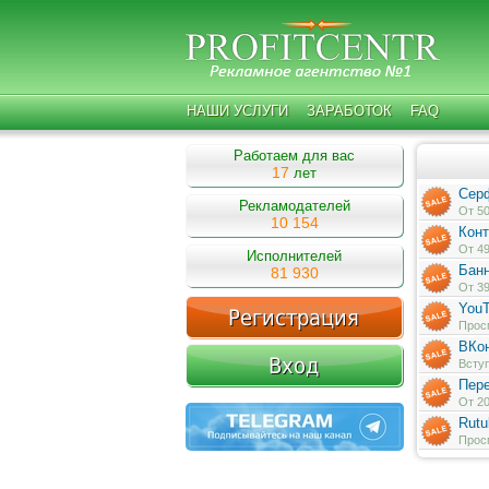
НАШИ УСЛУГИ
ЗАРАБОТОК
FAQ
Работаем для вас
17
лет
Сер
Рекламодателей
От 50
10 154
Конт
От 49
Исполнителей
Бан
81 930
От 39
You
Просм
ВКон
Вступ
Пере
От 20
Rutu
Просм