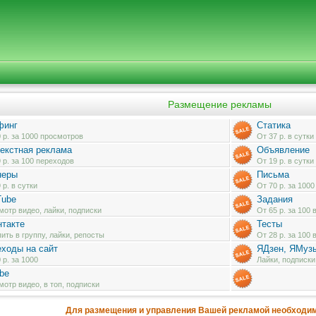
Размещение рекламы
финг
Статика
 р. за 1000 просмотров
От 37 р. в сутки
екстная реклама
Объявление
 р. за 100 переходов
От 19 р. в сутки
неры
Письма
 р. в сутки
От 70 р. за 1000
Tube
Задания
отр видео, лайки, подписки
От 65 р. за 100
такте
Тесты
ить в группу, лайки, репосты
От 28 р. за 100
ходы на сайт
ЯДзен, ЯМузы
 р. за 1000
Лайки, подписк
be
отр видео, в топ, подписки
Для размещения и управления Вашей рекламой необходим