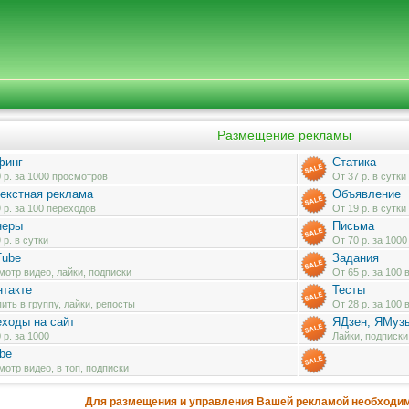
Размещение рекламы
финг
Статика
 р. за 1000 просмотров
От 37 р. в сутки
екстная реклама
Объявление
 р. за 100 переходов
От 19 р. в сутки
неры
Письма
 р. в сутки
От 70 р. за 1000
Tube
Задания
отр видео, лайки, подписки
От 65 р. за 100
такте
Тесты
ить в группу, лайки, репосты
От 28 р. за 100
ходы на сайт
ЯДзен, ЯМузы
 р. за 1000
Лайки, подписк
be
отр видео, в топ, подписки
Для размещения и управления Вашей рекламой необходим