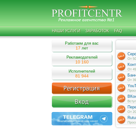
НАШИ УСЛУГИ
ЗАРАБОТОК
FAQ
Работаем для вас
17
лет
Сер
Рекламодателей
От 50
10 160
Конт
От 49
Исполнителей
Бан
81 944
От 39
You
Просм
ВКон
Вступ
Пере
От 20
Rutu
Просм