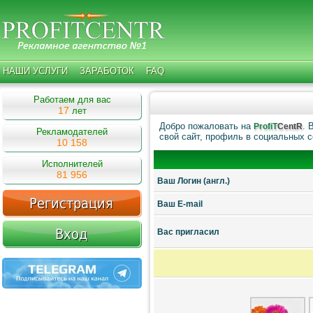
НАШИ УСЛУГИ
ЗАРАБОТОК
FAQ
Работаем для вас
17
лет
Добро пожаловать на
. 
ProfiT
CentR
Рекламодателей
свой сайт, профиль в социальных с
10 158
Исполнителей
81 956
Ваш Логин (англ.)
Ваш E-mail
Ваc пригласил