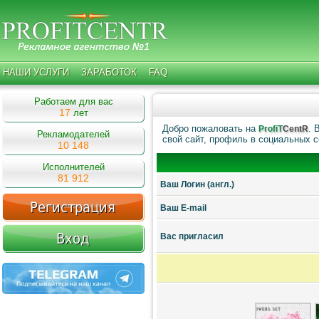
НАШИ УСЛУГИ
ЗАРАБОТОК
FAQ
Работаем для вас
17
лет
Добро пожаловать на
. 
ProfiT
CentR
Рекламодателей
свой сайт, профиль в социальных с
10 148
Исполнителей
81 912
Ваш Логин (англ.)
Ваш E-mail
Ваc пригласил