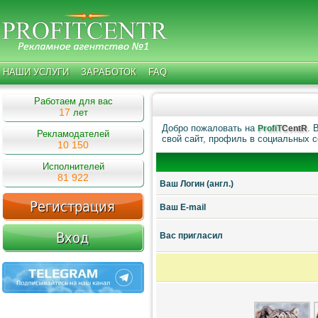
НАШИ УСЛУГИ
ЗАРАБОТОК
FAQ
Работаем для вас
17
лет
Добро пожаловать на
. 
ProfiT
CentR
Рекламодателей
свой сайт, профиль в социальных с
10 150
Исполнителей
81 922
Ваш Логин (англ.)
Ваш E-mail
Ваc пригласил