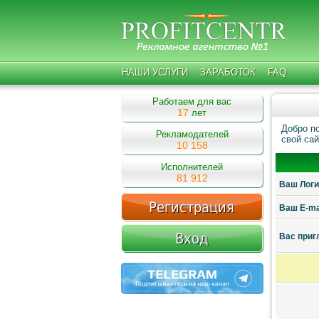
НАШИ УСЛУГИ
ЗАРАБОТОК
FAQ
Работаем для вас
17
лет
Добро п
Рекламодателей
свой сай
10 158
Исполнителей
81 912
Ваш Логин
Ваш E-ma
Ваc приг