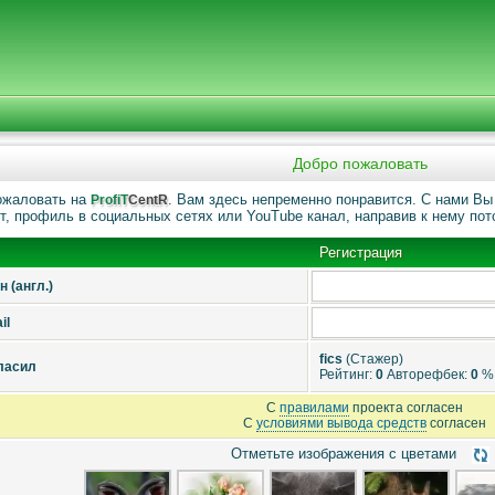
Добро пожаловать
ожаловать на
. Вам здесь непременно понравится. C нами Вы 
ProfiT
CentR
т, профиль в социальных сетях или YouTube канал, направив к нему пот
Регистрация
 (англ.)
il
fics
(Стажер)
ласил
Рейтинг:
0
Авторефбек:
0
%
С
правилами
проекта согласен
С
условиями вывода средств
согласен
Отметьте изображения с цветами