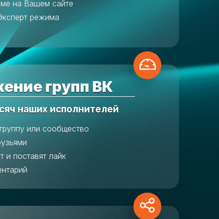
аме на Вашем сайте
Эксперт режима
ение групп ВК
сяч наших исполнителей
 группу или сообщество
рузьями
т и поставят лайк
ентарий