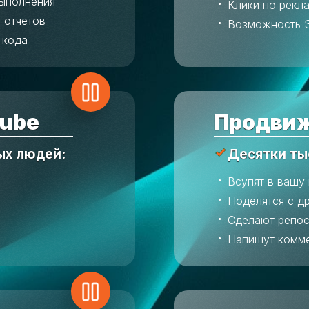
выполнения
Клики по рекл
 отчетов
Возможность 
 кода
ube
Продвиж
ых людей:
Десятки ты
Всупят в вашу
Поделятся с д
Сделают репос
Напишут комм