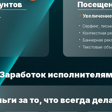
унтов
Посещен
.
Увеличение
Серфинг, пись
Контекстная р
Баннерная рек
Текстовые объ
Заработок исполнителя
ьги за то, что всегда дел