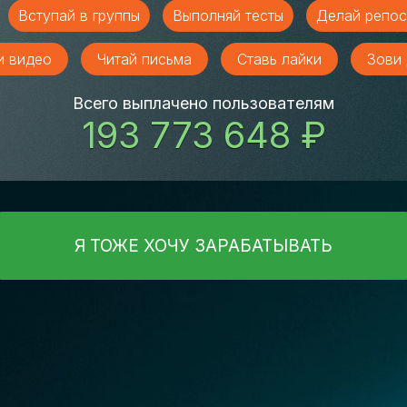
Вступай в группы
Выполняй тесты
Делай репос
и видео
Читай письма
Ставь лайки
Зови 
Всего выплачено пользователям
193 773 648 ₽
Я ТОЖЕ ХОЧУ ЗАРАБАТЫВАТЬ