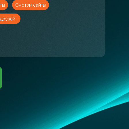
ты
Смотри сайты
друзей