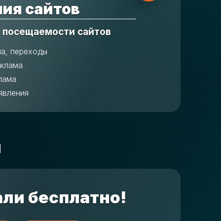
ия сайтов
 посещаемости сайтов
ма, переходы
еклама
лама
явления
м
али бесплатно!