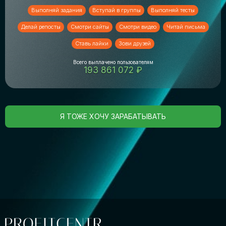
Выполняй задания
Вступай в группы
Выполняй тесты
Делай репосты
Смотри сайты
Смотри видео
Читай письма
Ставь лайки
Зови друзей
Всего выплачено пользователям
193 861 072 ₽
Я ТОЖЕ ХОЧУ ЗАРАБАТЫВАТЬ