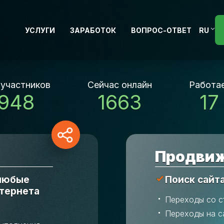
УСЛУГИ
ЗАРАБОТОК
ВОПРОС-ОТВЕТ
RU
 участников
Сейчас онлайн
Работае
 948
1663
17
Продвиж
 любые
Поиск сайт
нтернета
Переходы со с
Переходы на с