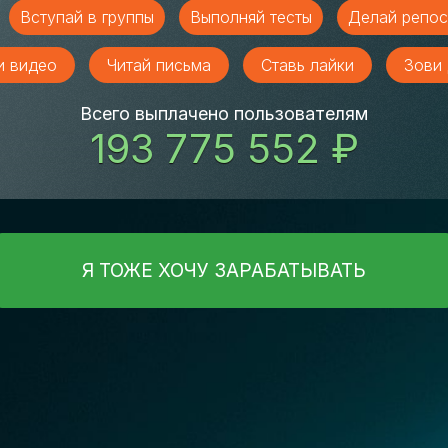
Вступай в группы
Выполняй тесты
Делай репос
и видео
Читай письма
Ставь лайки
Зови 
Всего выплачено пользователям
193 775 552 ₽
Я ТОЖЕ ХОЧУ ЗАРАБАТЫВАТЬ