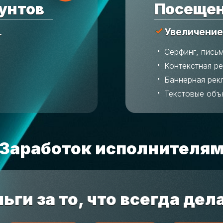
унтов
Посещен
.
Увеличение
Серфинг, пись
Контекстная р
Баннерная рек
Текстовые объ
Заработок исполнителя
ьги за то, что всегда дел