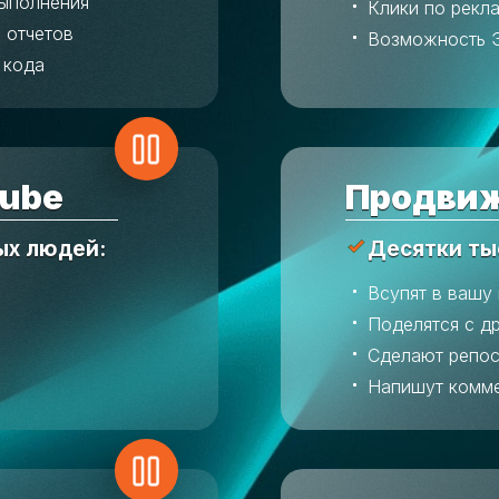
выполнения
Клики по рекл
 отчетов
Возможность 
 кода
ube
Продвиж
ых людей:
Десятки ты
Всупят в вашу
Поделятся с д
Сделают репос
Напишут комм