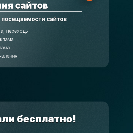
ия сайтов
 посещаемости сайтов
ма, переходы
еклама
лама
явления
м
али бесплатно!