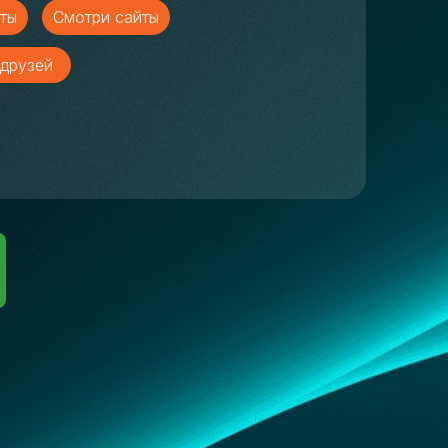
ты
Смотри сайты
друзей