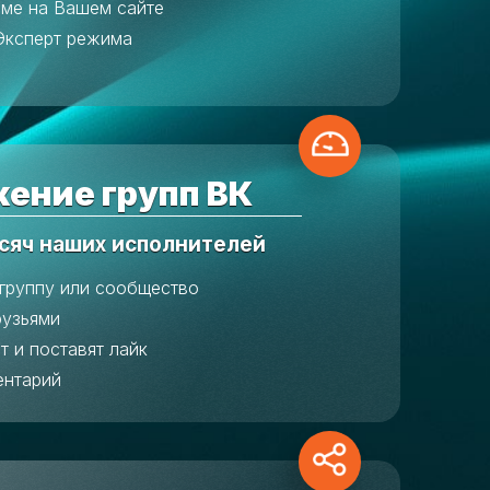
аме на Вашем сайте
Эксперт режима
ение групп ВК
сяч наших исполнителей
 группу или сообщество
рузьями
т и поставят лайк
ентарий