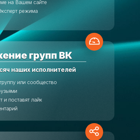
аме на Вашем сайте
Эксперт режима
ение групп ВК
сяч наших исполнителей
 группу или сообщество
рузьями
т и поставят лайк
ентарий