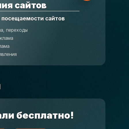
ия сайтов
 посещаемости сайтов
ма, переходы
еклама
лама
явления
м
али бесплатно!