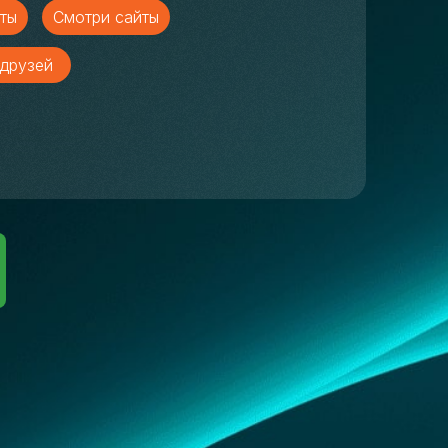
ты
Смотри сайты
друзей