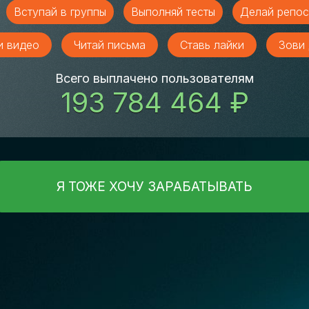
Вступай в группы
Выполняй тесты
Делай репос
и видео
Читай письма
Ставь лайки
Зови 
Всего выплачено пользователям
193 784 464 ₽
Я ТОЖЕ ХОЧУ ЗАРАБАТЫВАТЬ