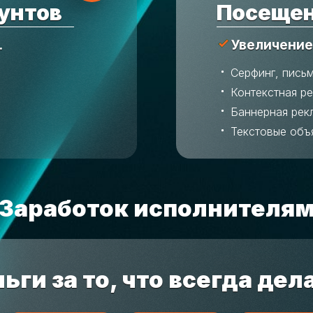
унтов
Посещен
.
Увеличение
Серфинг, пись
Контекстная р
Баннерная рек
Текстовые объ
Заработок исполнителя
ьги за то, что всегда дел