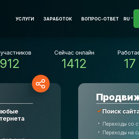
УСЛУГИ
ЗАРАБОТОК
ВОПРОС-ОТВЕТ
RU
 участников
Сейчас онлайн
Работае
 912
1412
17
Продвиж
 любые
Поиск сайт
нтернета
Переходы со с
Переходы на с