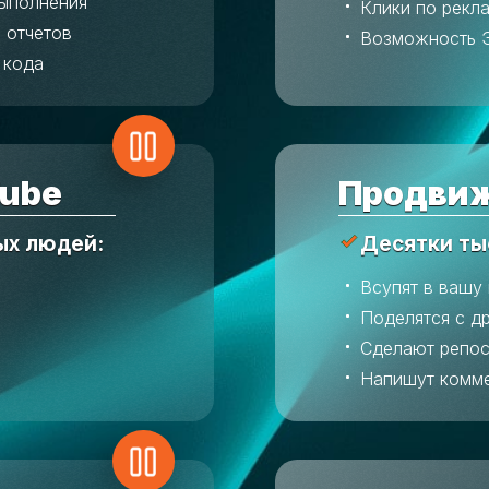
выполнения
Клики по рекл
 отчетов
Возможность 
 кода
ube
Продвиж
ых людей:
Десятки ты
Всупят в вашу
Поделятся с д
Сделают репос
Напишут комм