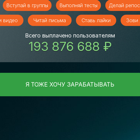
Вступай в группы
Выполняй тесты
Делай репос
и видео
Читай письма
Ставь лайки
Зови 
Всего выплачено пользователям
193 876 688 ₽
Я ТОЖЕ ХОЧУ ЗАРАБАТЫВАТЬ