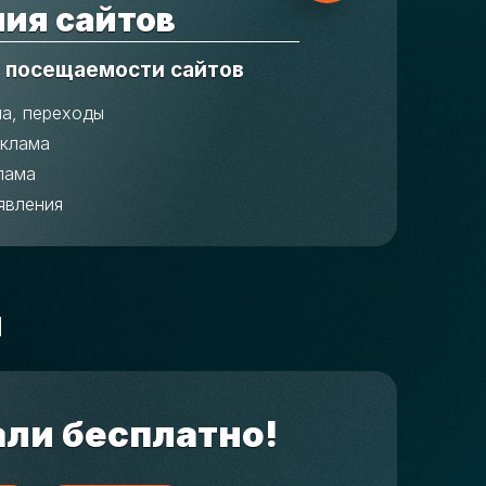
ия сайтов
 посещаемости сайтов
ма, переходы
еклама
лама
явления
м
али бесплатно!