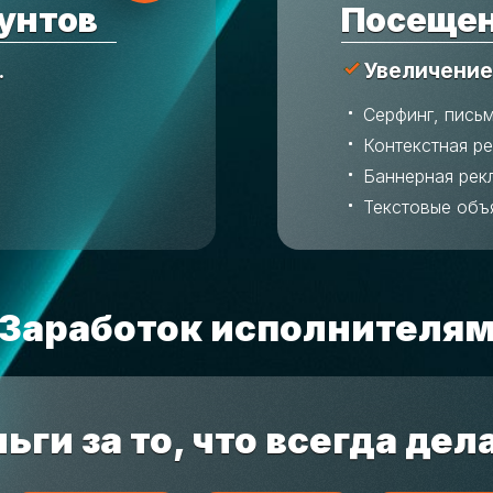
унтов
Посещен
.
Увеличение
Серфинг, пись
Контекстная р
Баннерная рек
Текстовые объ
Заработок исполнителя
ьги за то, что всегда дел