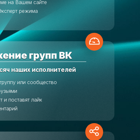
аме на Вашем сайте
Эксперт режима
ение групп ВК
сяч наших исполнителей
 группу или сообщество
рузьями
т и поставят лайк
ентарий