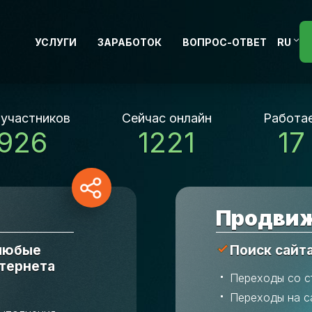
УСЛУГИ
ЗАРАБОТОК
ВОПРОС-ОТВЕТ
RU
 участников
Сейчас онлайн
Работае
 926
1221
17
Продвиж
 любые
Поиск сайт
нтернета
Переходы со с
Переходы на с