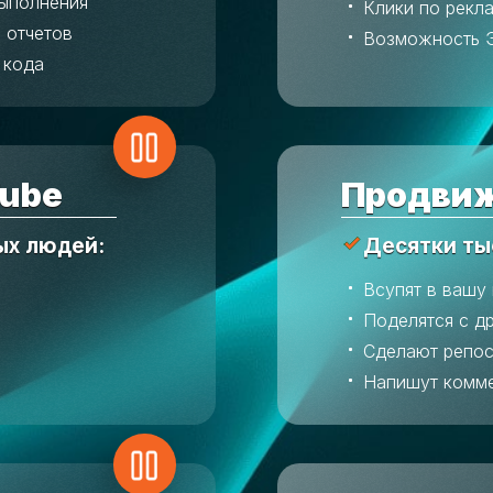
выполнения
Клики по рекл
 отчетов
Возможность 
 кода
ube
Продвиж
ых людей:
Десятки ты
Всупят в вашу
Поделятся с д
Сделают репос
Напишут комм