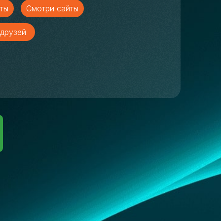
ты
Смотри сайты
друзей