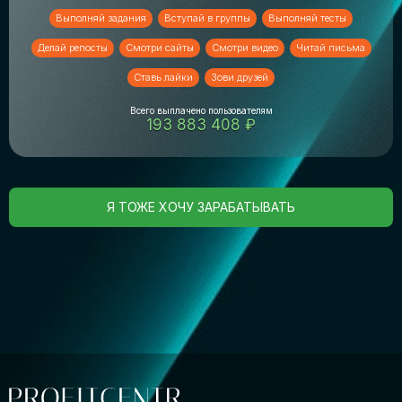
Выполняй задания
Вступай в группы
Выполняй тесты
Делай репосты
Смотри сайты
Смотри видео
Читай письма
Ставь лайки
Зови друзей
Всего выплачено пользователям
193 883 408 ₽
Я ТОЖЕ ХОЧУ ЗАРАБАТЫВАТЬ