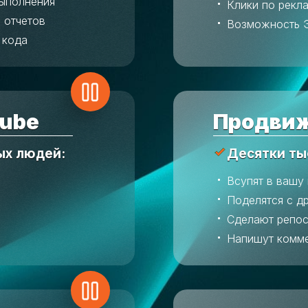
выполнения
Клики по рекл
 отчетов
Возможность 
 кода
ube
Продвиж
ых людей:
Десятки ты
Всупят в вашу
Поделятся с д
Сделают репос
Напишут комм