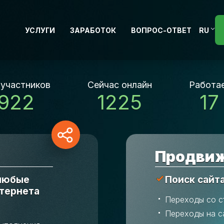
УСЛУГИ
ЗАРАБОТОК
ВОПРОС-ОТВЕТ
RU
 участников
Сейчас онлайн
Работае
 922
1225
17
Продвиж
 любые
Поиск сайт
нтернета
Переходы со с
Переходы на с