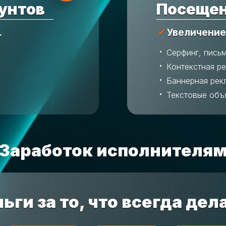
унтов
Посещен
.
Увеличение
Серфинг, пись
Контекстная р
Баннерная рек
Текстовые объ
Заработок исполнителя
ьги за то, что всегда дел