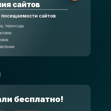
ия сайтов
 посещаемости сайтов
ма, переходы
еклама
лама
явления
м
али бесплатно!