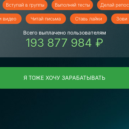
Вступай в группы
Выполняй тесты
Делай репос
и видео
Читай письма
Ставь лайки
Зови 
Всего выплачено пользователям
193 877 984 ₽
Я ТОЖЕ ХОЧУ ЗАРАБАТЫВАТЬ