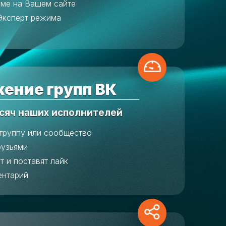
аме на Вашем сайте
Эксперт режима
ение групп ВК
сяч наших исполнителей
 группу или сообщество
рузьями
т и поставят лайк
ентарий