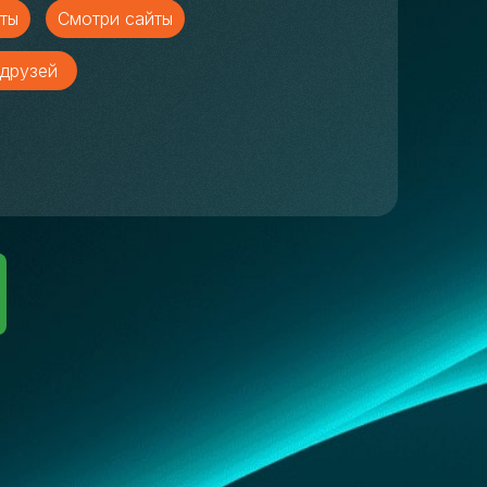
ты
Смотри сайты
друзей