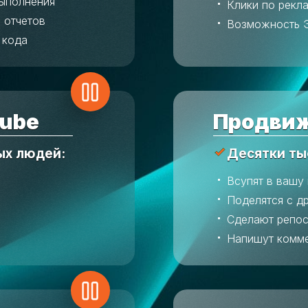
выполнения
Клики по рекл
 отчетов
Возможность 
 кода
ube
Продвиж
ых людей:
Десятки ты
Всупят в вашу
Поделятся с д
Сделают репос
Напишут комм