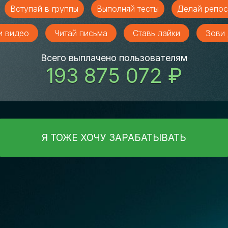
Вступай в группы
Выполняй тесты
Делай репос
и видео
Читай письма
Ставь лайки
Зови 
Всего выплачено пользователям
193 875 072 ₽
Я ТОЖЕ ХОЧУ ЗАРАБАТЫВАТЬ