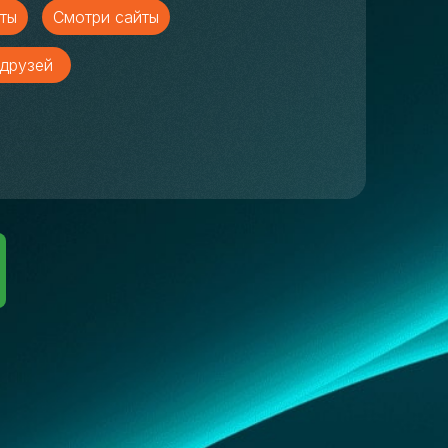
ты
Смотри сайты
друзей