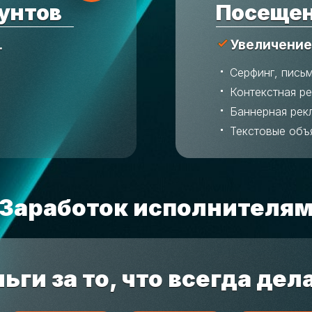
унтов
Посещен
.
Увеличение
Серфинг, пись
Контекстная р
Баннерная рек
Текстовые объ
Заработок исполнителя
ьги за то, что всегда дел