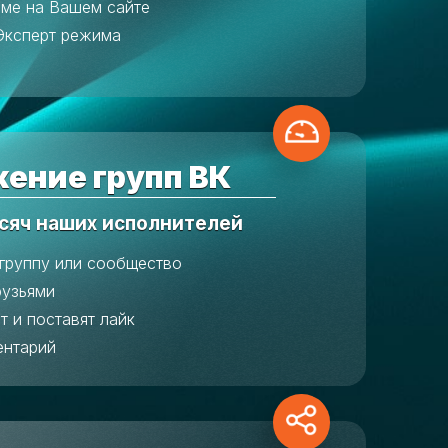
аме на Вашем сайте
Эксперт режима
ение групп ВК
сяч наших исполнителей
 группу или сообщество
рузьями
т и поставят лайк
ентарий