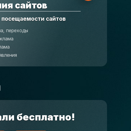
ия сайтов
 посещаемости сайтов
ма, переходы
еклама
лама
явления
м
али бесплатно!