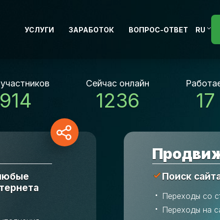
УСЛУГИ
ЗАРАБОТОК
ВОПРОС-ОТВЕТ
RU
 участников
Сейчас онлайн
Работае
 914
1236
17
Продвиж
 любые
Поиск сайт
нтернета
Переходы со с
Переходы на с